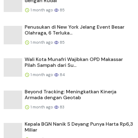
dengan Rudal
1 month ago
85
Penusukan di New York Jelang Event Besar
Olahraga, 6 Terluka...
1 month ago
85
Wali Kota Munafri Wajibkan OPD Makassar
Pilah Sampah dari Su...
1 month ago
84
Beyond Tracking: Meningkatkan Kinerja
Armada dengan Geotab
1 month ago
83
Kepala BGN Nanik S Deyang Punya Harta Rp6,3
Miliar