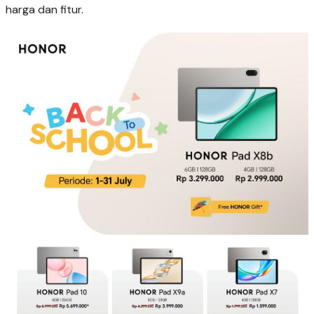
harga dan fitur.