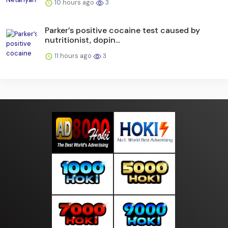
10 hours ago
3
Parker’s positive cocaine test caused by
nutritionist, dopin...
11 hours ago
3