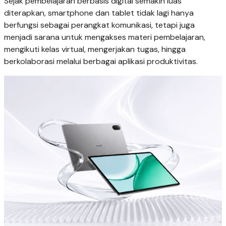
Sejak pembelajaran berbasis digital semakin luas
diterapkan, smartphone dan tablet tidak lagi hanya
berfungsi sebagai perangkat komunikasi, tetapi juga
menjadi sarana untuk mengakses materi pembelajaran,
mengikuti kelas virtual, mengerjakan tugas, hingga
berkolaborasi melalui berbagai aplikasi produktivitas.