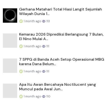
Gerhana Matahari Total Hiasi Langit Sejumlah
Wilayah Dunia 1...
1 month ago
113
Kemarau 2026 Diprediksi Berlangsung 7 Bulan,
El Nino Mulai A...
1 month ago
111
7 SPPG di Banda Aceh Setop Operasional MBG
karena Dana Belum...
1 month ago
111
Apa Itu Awan Bercahaya Noctilucent yang
Muncul pada Awal Jun...
1 month ago
110