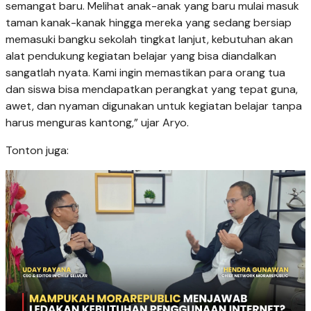
semangat baru. Melihat anak-anak yang baru mulai masuk
taman kanak-kanak hingga mereka yang sedang bersiap
memasuki bangku sekolah tingkat lanjut, kebutuhan akan
alat pendukung kegiatan belajar yang bisa diandalkan
sangatlah nyata. Kami ingin memastikan para orang tua
dan siswa bisa mendapatkan perangkat yang tepat guna,
awet, dan nyaman digunakan untuk kegiatan belajar tanpa
harus menguras kantong,” ujar Aryo.
Tonton juga: