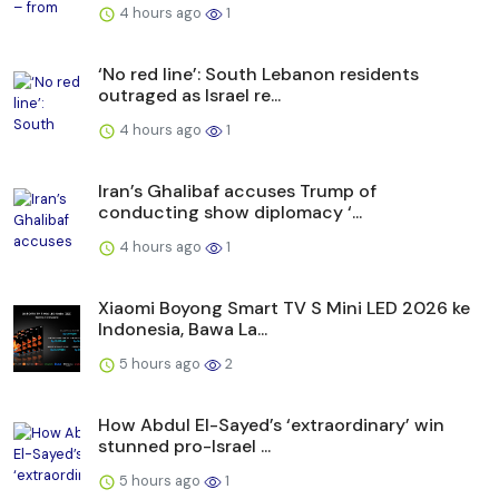
4 hours ago
1
‘No red line’: South Lebanon residents
outraged as Israel re...
4 hours ago
1
Iran’s Ghalibaf accuses Trump of
conducting show diplomacy ‘...
4 hours ago
1
Xiaomi Boyong Smart TV S Mini LED 2026 ke
Indonesia, Bawa La...
5 hours ago
2
How Abdul El-Sayed’s ‘extraordinary’ win
stunned pro-Israel ...
5 hours ago
1