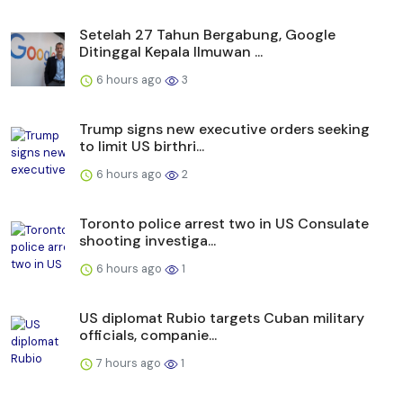
Setelah 27 Tahun Bergabung, Google
Ditinggal Kepala Ilmuwan ...
6 hours ago
3
Trump signs new executive orders seeking
to limit US birthri...
6 hours ago
2
Toronto police arrest two in US Consulate
shooting investiga...
6 hours ago
1
US diplomat Rubio targets Cuban military
officials, companie...
7 hours ago
1