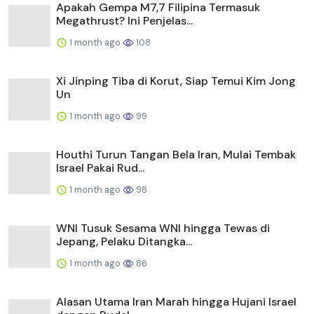
Apakah Gempa M7,7 Filipina Termasuk
Megathrust? Ini Penjelas...
1 month ago
108
Xi Jinping Tiba di Korut, Siap Temui Kim Jong
Un
1 month ago
99
Houthi Turun Tangan Bela Iran, Mulai Tembak
Israel Pakai Rud...
1 month ago
98
WNI Tusuk Sesama WNI hingga Tewas di
Jepang, Pelaku Ditangka...
1 month ago
86
Alasan Utama Iran Marah hingga Hujani Israel