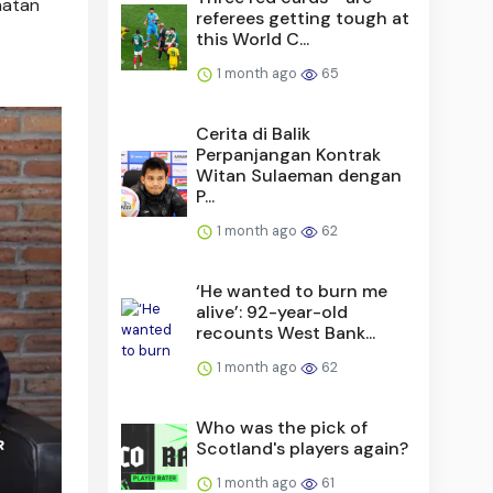
hatan
referees getting tough at
this World C...
1 month ago
65
Cerita di Balik
Perpanjangan Kontrak
Witan Sulaeman dengan
P...
1 month ago
62
‘He wanted to burn me
alive’: 92-year-old
recounts West Bank...
1 month ago
62
Who was the pick of
Scotland's players again?
1 month ago
61