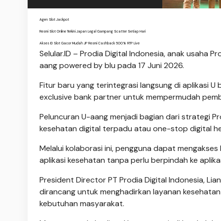
Agen Slot Jackpot
Resmi Slot Online Terkini Japan Legal Gampang Scatter Setiap Hari
Akses ID Slot Gacor Mudah JP Resmi Cashback 500% RTP Live
Selular.ID – Prodia Digital Indonesia, anak usaha 
aang powered by blu pada 17 Juni 2026.
Fitur baru yang terintegrasi langsung di aplikasi 
exclusive bank partner untuk mempermudah pembay
Peluncuran U-aang menjadi bagian dari strategi Pr
kesehatan digital terpadu atau one-stop digital he
Melalui kolaborasi ini, pengguna dapat mengakse
aplikasi kesehatan tanpa perlu berpindah ke aplikasi
President Director PT Prodia Digital Indonesia, L
dirancang untuk menghadirkan layanan kesehatan d
kebutuhan masyarakat.