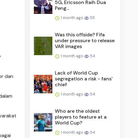
5G, Ericsson Raih Dua
Peng...
1 month ago
55
Was this offside? Fifa
under pressure to release
VAR images
y
1 month ago
54
Lack of World Cup
or dan
segregation a risk - fans'
chief
1 month ago
54
 dalam
Who are the oldest
yarakat
players to feature at a
World Cup?
1 month ago
54
bagai