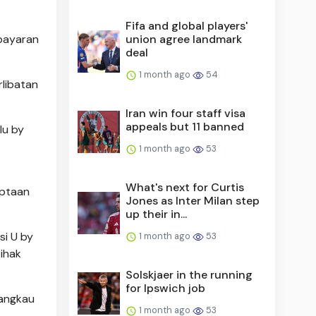
Fifa and global players'
bayaran
union agree landmark
deal
1 month ago
54
libatan
Iran win four staff visa
appeals but 11 banned
lu by
1 month ago
53
What's next for Curtis
iptaan
Jones as Inter Milan step
up their in...
si U by
1 month ago
53
ihak
Solskjaer in the running
for Ipswich job
jangkau
1 month ago
53