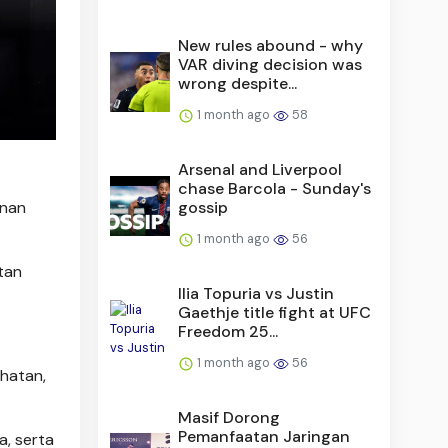
New rules abound - why
VAR diving decision was
wrong despite...
1 month ago
58
Arsenal and Liverpool
chase Barcola - Sunday's
anan
gossip
1 month ago
56
tan
Ilia Topuria vs Justin
Gaethje title fight at UFC
Freedom 25...
1 month ago
56
ehatan,
Masif Dorong
Pemanfaatan Jaringan
a, serta