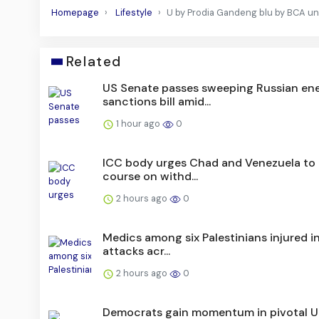
Homepage
Lifestyle
U by Prodia Gandeng blu by BCA un
Related
US Senate passes sweeping Russian en
sanctions bill amid...
1 hour ago
0
ICC body urges Chad and Venezuela to 
course on withd...
2 hours ago
0
Medics among six Palestinians injured in 
attacks acr...
2 hours ago
0
Democrats gain momentum in pivotal 