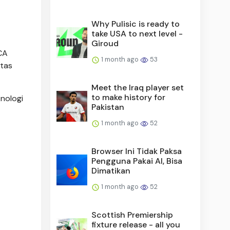
Why Pulisic is ready to
take USA to next level -
Giroud
CA
1 month ago
53
itas
Meet the Iraq player set
to make history for
nologi
Pakistan
1 month ago
52
Browser Ini Tidak Paksa
Pengguna Pakai AI, Bisa
Dimatikan
1 month ago
52
Scottish Premiership
fixture release - all you