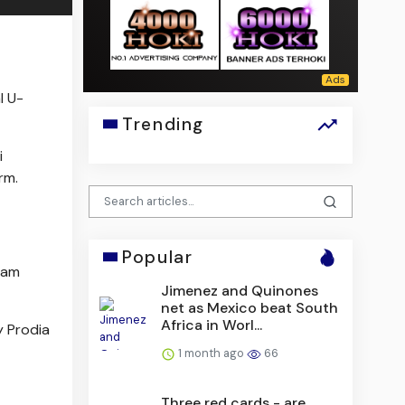
l U-
Trending
i
rm.
Popular
lam
Jimenez and Quinones
net as Mexico beat South
Africa in Worl...
y Prodia
1 month ago
66
Three red cards - are