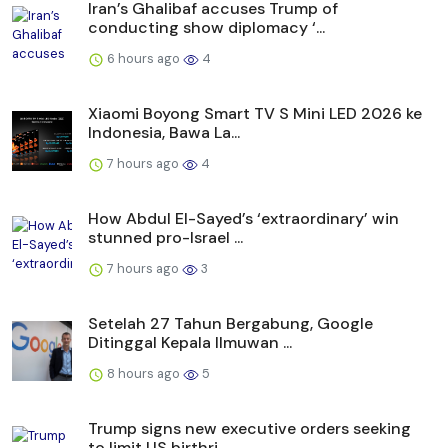
Iran’s Ghalibaf accuses Trump of
conducting show diplomacy ‘...
6 hours ago
4
Xiaomi Boyong Smart TV S Mini LED 2026 ke
Indonesia, Bawa La...
7 hours ago
4
How Abdul El-Sayed’s ‘extraordinary’ win
stunned pro-Israel ...
7 hours ago
3
Setelah 27 Tahun Bergabung, Google
Ditinggal Kepala Ilmuwan ...
8 hours ago
5
Trump signs new executive orders seeking
to limit US birthri...