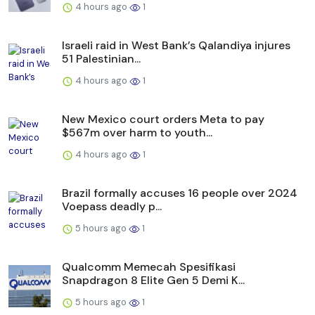
4 hours ago
1
Israeli raid in West Bank’s Qalandiya injures
51 Palestinian...
4 hours ago
1
New Mexico court orders Meta to pay
$567m over harm to youth...
4 hours ago
1
Brazil formally accuses 16 people over 2024
Voepass deadly p...
5 hours ago
1
Qualcomm Memecah Spesifikasi
Snapdragon 8 Elite Gen 5 Demi K...
5 hours ago
1