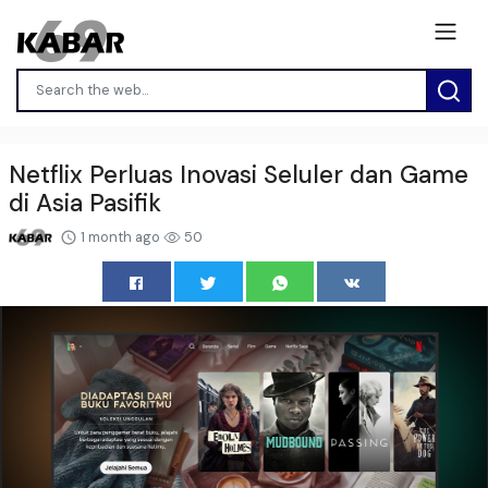
Netflix Perluas Inovasi Seluler dan Game
di Asia Pasifik
1 month ago
50