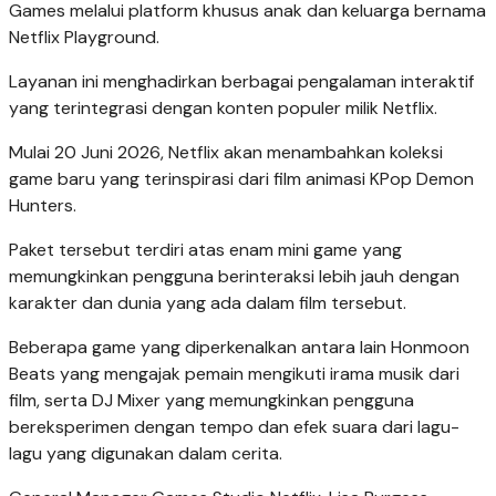
Games melalui platform khusus anak dan keluarga bernama
Netflix Playground.
Layanan ini menghadirkan berbagai pengalaman interaktif
yang terintegrasi dengan konten populer milik Netflix.
Mulai 20 Juni 2026, Netflix akan menambahkan koleksi
game baru yang terinspirasi dari film animasi KPop Demon
Hunters.
Paket tersebut terdiri atas enam mini game yang
memungkinkan pengguna berinteraksi lebih jauh dengan
karakter dan dunia yang ada dalam film tersebut.
Beberapa game yang diperkenalkan antara lain Honmoon
Beats yang mengajak pemain mengikuti irama musik dari
film, serta DJ Mixer yang memungkinkan pengguna
bereksperimen dengan tempo dan efek suara dari lagu-
lagu yang digunakan dalam cerita.