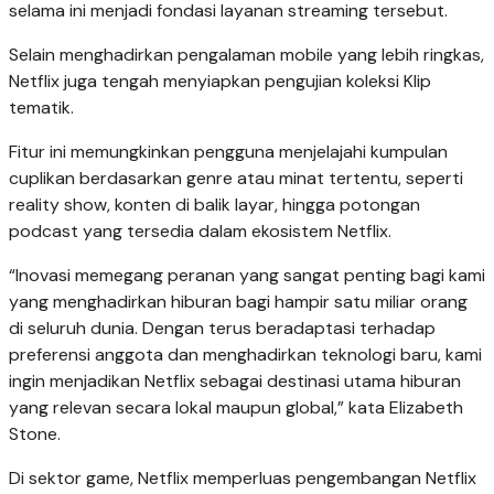
selama ini menjadi fondasi layanan streaming tersebut.
Selain menghadirkan pengalaman mobile yang lebih ringkas,
Netflix juga tengah menyiapkan pengujian koleksi Klip
tematik.
Fitur ini memungkinkan pengguna menjelajahi kumpulan
cuplikan berdasarkan genre atau minat tertentu, seperti
reality show, konten di balik layar, hingga potongan
podcast yang tersedia dalam ekosistem Netflix.
“Inovasi memegang peranan yang sangat penting bagi kami
yang menghadirkan hiburan bagi hampir satu miliar orang
di seluruh dunia. Dengan terus beradaptasi terhadap
preferensi anggota dan menghadirkan teknologi baru, kami
ingin menjadikan Netflix sebagai destinasi utama hiburan
yang relevan secara lokal maupun global,” kata Elizabeth
Stone.
Di sektor game, Netflix memperluas pengembangan Netflix