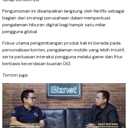
Pengumuman ini disampaikan langsung oleh Netflix sebagai
bagian dari strategi perusahaan dalam memperkuat
pengalaman hiburan digital bagi hampir satu miliar
pengguna global.
Fokus utama pengembangan produk kali ini berada pada
personalisasi konten, pengalaman mobile yang lebih intuitif,
serta perluasan interaksi pengguna melalui game dan fitur
berbasis kecerdasan buatan (AI).
Tonton juga: