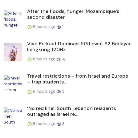
After the floods, hunger: Mozambique’s
second disaster
6 hours ago
1
Vivo Perkuat Dominasi 5G Lewat S2 Berlayar
Lengkung 120Hz
6 hours ago
4
Travel restrictions – from Israel and Europe
– trap students...
6 hours ago
3
‘No red line’: South Lebanon residents
outraged as Israel re...
6 hours ago
3