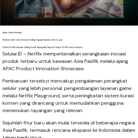
Agen Game Maxwin
Platform Slot Viral Vietnam Paling Populer Mudah Wd 24 Jam
Daftar ID Slot Maxwin Sering Kasih Terpopuler Deposit Tanpa TO RTP Hari Ini Akurat
Selular.ID – Netflix memperkenalkan serangkaian inovasi
produk terbaru untuk kawasan Asia Pasifik melalui ajang
APAC Product Innovation Showcase.
Pembaruan tersebut mencakup pengalaman perangkat
seluler yang lebih personal, pengembangan layanan game
melalui Netflix Playground, serta peningkatan sistem kurasi
konten yang dirancang untuk memudahkan pengguna
menemukan tayangan yang relevan.
Sejumlah fitur baru akan mulai tersedia di beberapa negara
Asia Pasifik, termasuk rencana ekspansi ke Indonesia dalam
tahap berikutnya.