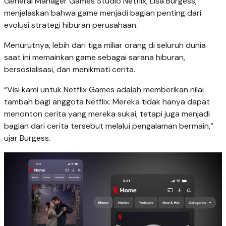
General Manager Games Studio Netflix, Lisa Burgess,
menjelaskan bahwa game menjadi bagian penting dari
evolusi strategi hiburan perusahaan.
Menurutnya, lebih dari tiga miliar orang di seluruh dunia
saat ini memainkan game sebagai sarana hiburan,
bersosialisasi, dan menikmati cerita.
“Visi kami untuk Netflix Games adalah memberikan nilai
tambah bagi anggota Netflix. Mereka tidak hanya dapat
menonton cerita yang mereka sukai, tetapi juga menjadi
bagian dari cerita tersebut melalui pengalaman bermain,”
ujar Burgess.