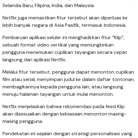
Selandia Baru, Filipina, India, dan Malaysia.
Netflix juga memastikan fitur tersebut akan diperluas ke
lebih banyak negara di Asia Pasifik, termasuk Indonesia.
Pembaruan aplikasi seluler ini menghadirkan fitur “Klip”,
sebuah format video vertikal yang memungkinkan
pengguna menemukan cuplikan tayangan secara cepat
langsung dari aplikasi Netflix.
Melalui fitur tersebut, pengguna dapat menonton cuplikan
film atau serial, menyimpan judul ke dalam daftar tontonan,
membagikannya kepada pengguna lain, atau langsung
menuju halaman tayangan untuk mulai menonton.
Netflix menjelaskan bahwa rekomendasi pada feed Klip
akan disesuaikan dengan kebiasaan menonton masing-
masing pengguna.
Pendekatan ini sejalan dengan strategi personalisasi yang