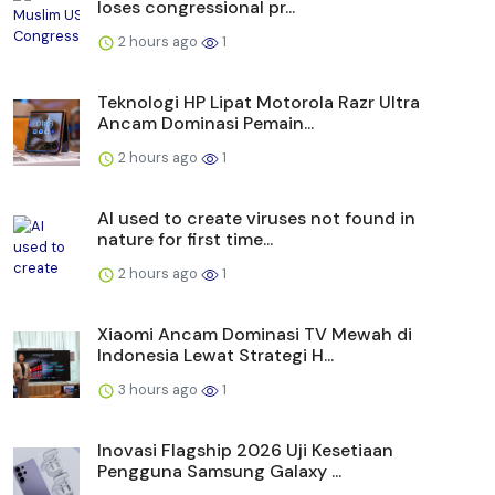
loses congressional pr...
2 hours ago
1
Teknologi HP Lipat Motorola Razr Ultra
Ancam Dominasi Pemain...
2 hours ago
1
AI used to create viruses not found in
nature for first time...
2 hours ago
1
Xiaomi Ancam Dominasi TV Mewah di
Indonesia Lewat Strategi H...
3 hours ago
1
Inovasi Flagship 2026 Uji Kesetiaan
Pengguna Samsung Galaxy ...