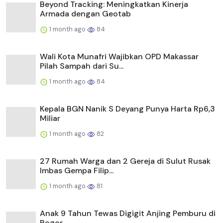
Beyond Tracking: Meningkatkan Kinerja
Armada dengan Geotab
1 month ago
84
Wali Kota Munafri Wajibkan OPD Makassar
Pilah Sampah dari Su...
1 month ago
84
Kepala BGN Nanik S Deyang Punya Harta Rp6,3
Miliar
1 month ago
82
27 Rumah Warga dan 2 Gereja di Sulut Rusak
Imbas Gempa Filip...
1 month ago
81
Anak 9 Tahun Tewas Digigit Anjing Pemburu di
Bogor