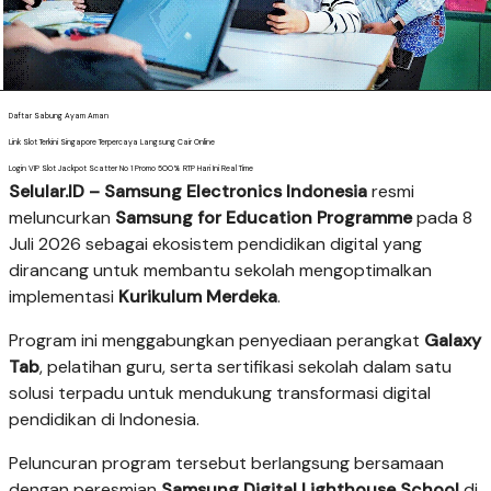
Daftar Sabung Ayam Aman
Link Slot Terkini Singapore Terpercaya Langsung Cair Online
Login VIP Slot Jackpot Scatter No 1 Promo 500% RTP Hari Ini Real Time
Selular.ID –
Samsung Electronics Indonesia
resmi
meluncurkan
Samsung for Education Programme
pada 8
Juli 2026 sebagai ekosistem pendidikan digital yang
dirancang untuk membantu sekolah mengoptimalkan
implementasi
Kurikulum Merdeka
.
Program ini menggabungkan penyediaan perangkat
Galaxy
Tab
, pelatihan guru, serta sertifikasi sekolah dalam satu
solusi terpadu untuk mendukung transformasi digital
pendidikan di Indonesia.
Peluncuran program tersebut berlangsung bersamaan
dengan peresmian
Samsung Digital Lighthouse School
di