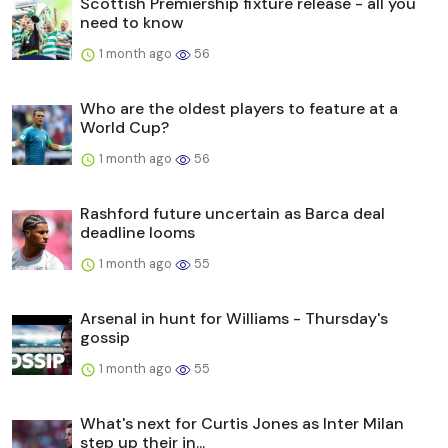
Scottish Premiership fixture release - all you
need to know
1 month ago
56
Who are the oldest players to feature at a
World Cup?
1 month ago
56
Rashford future uncertain as Barca deal
deadline looms
1 month ago
55
Arsenal in hunt for Williams - Thursday's
gossip
1 month ago
55
What's next for Curtis Jones as Inter Milan
step up their in...