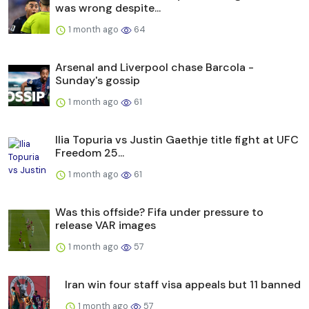
was wrong despite...
1 month ago
64
Arsenal and Liverpool chase Barcola -
Sunday's gossip
1 month ago
61
Ilia Topuria vs Justin Gaethje title fight at UFC
Freedom 25...
1 month ago
61
Was this offside? Fifa under pressure to
release VAR images
1 month ago
57
Iran win four staff visa appeals but 11 banned
1 month ago
57