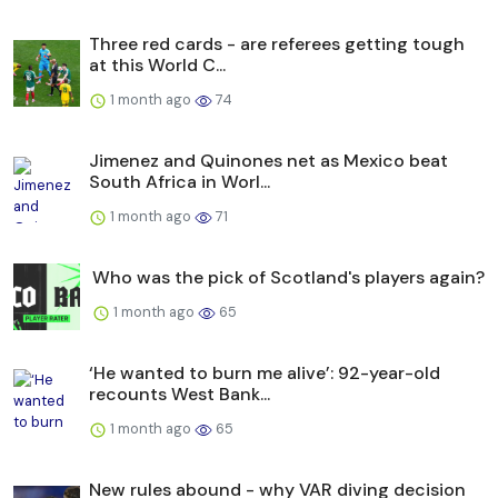
Three red cards - are referees getting tough
at this World C...
1 month ago
74
Jimenez and Quinones net as Mexico beat
South Africa in Worl...
1 month ago
71
Who was the pick of Scotland's players again?
1 month ago
65
‘He wanted to burn me alive’: 92-year-old
recounts West Bank...
1 month ago
65
New rules abound - why VAR diving decision