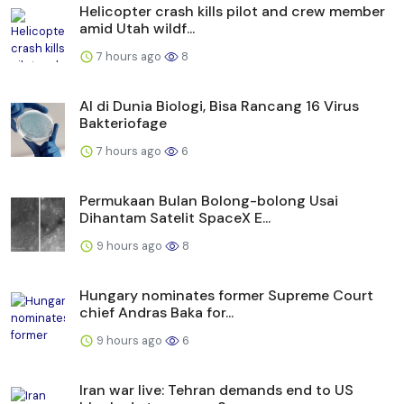
Helicopter crash kills pilot and crew member
amid Utah wildf...
7 hours ago
8
AI di Dunia Biologi, Bisa Rancang 16 Virus
Bakteriofage
7 hours ago
6
Permukaan Bulan Bolong-bolong Usai
Dihantam Satelit SpaceX E...
9 hours ago
8
Hungary nominates former Supreme Court
chief Andras Baka for...
9 hours ago
6
Iran war live: Tehran demands end to US