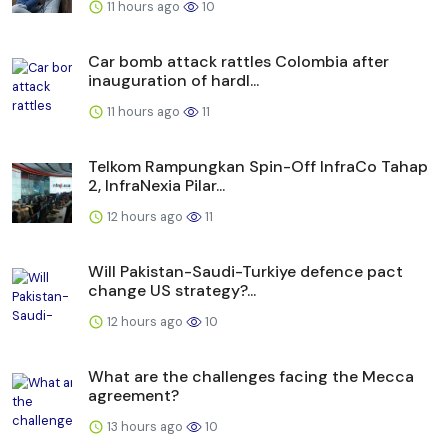
11 hours ago
10
Car bomb attack rattles Colombia after
inauguration of hardl...
11 hours ago
11
Telkom Rampungkan Spin-Off InfraCo Tahap
2, InfraNexia Pilar...
12 hours ago
11
Will Pakistan-Saudi-Turkiye defence pact
change US strategy?...
12 hours ago
10
What are the challenges facing the Mecca
agreement?
13 hours ago
10