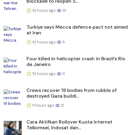
blockade to reopen S...
10 hours ago
10
Turkiye says Mecca defence pact not aimed
at Iran
10 hours ago
9
Four killed in helicopter crash in Brazil’s Rio
de Janeiro
10 hours ago
11
Crews recover 19 bodies from rubble of
destroyed Gaza buildi...
11 hours ago
12
Cara Aktifkan Rollover Kuota Internet
Telkomsel, Indosat dan...