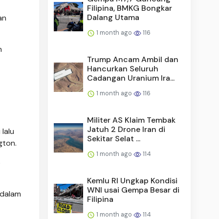
Filipina, BMKG Bongkar
Dalang Utama
an
1 month ago
116
n
Trump Ancam Ambil dan
Hancurkan Seluruh
Cadangan Uranium Ira...
1 month ago
116
Militer AS Klaim Tembak
Jatuh 2 Drone Iran di
lalu
Sekitar Selat ...
gton.
1 month ago
114
p
Kemlu RI Ungkap Kondisi
WNI usai Gempa Besar di
 dalam
Filipina
1 month ago
114