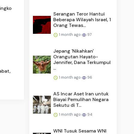
ingko
Serangan Teror Hantui
Beberapa Wilayah Israel, 1
Orang Tewas...
1 month ago
97
Jepang 'Nikahkan'
Orangutan Hayato-
Jennifer, Dana Terkumpul
...
abat,
1 month ago
96
AS Incar Aset Iran untuk
Biayai Pemulihan Negara
Sekutu di T...
1 month ago
94
WNI Tusuk Sesama WNI