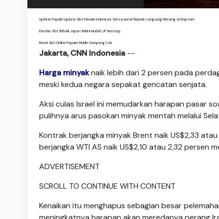
Update Populer Update Slot Maxwin Indonesia Sensasional Terjamin Langsung Menang Setiap Hari
Bandar Slot Terbaik Japan Terkini Mudah JP Nonstop
Resmi Slot Online Populer Mobile Gampang Cair
Jakarta, CNN Indonesia
--
Harga minyak
naik lebih dari 2 persen pada perda
meski kedua negara sepakat gencatan senjata.
Aksi culas Israel ini memudarkan harapan pasar so
pulihnya arus pasokan minyak mentah melalui Sela
Kontrak berjangka minyak Brent naik US$2,33 atau
berjangka WTI AS naik US$2,10 atau 2,32 persen m
ADVERTISEMENT
SCROLL TO CONTINUE WITH CONTENT
Kenaikan itu menghapus sebagian besar pelemahan 
meningkatnya harapan akan meredanya perang Iran