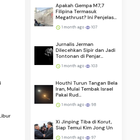
Apakah Gempa M7,7
Filipina Termasuk
Megathrust? Ini Penjelas...
1 month ago
107
Jurnalis Jerman
Dilecehkan Sipir dan Jadi
Tontonan di Penjar...
1 month ago
103
i
Houthi Turun Tangan Bela
Iran, Mulai Tembak Israel
Pakai Rud...
1 month ago
98
Libur
Xi Jinping Tiba di Korut,
Siap Temui Kim Jong Un
1 month ago
97