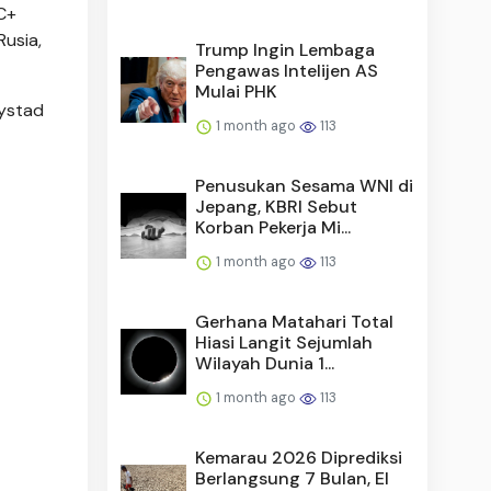
C+
usia,
Trump Ingin Lembaga
Pengawas Intelijen AS
Mulai PHK
Rystad
1 month ago
113
Penusukan Sesama WNI di
Jepang, KBRI Sebut
Korban Pekerja Mi...
1 month ago
113
Gerhana Matahari Total
Hiasi Langit Sejumlah
Wilayah Dunia 1...
1 month ago
113
Kemarau 2026 Diprediksi
Berlangsung 7 Bulan, El