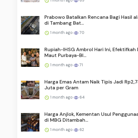
1 month ago
69
Prabowo Batalkan Rencana Bagi Hasil al
di Tambang Bat...
1 month ago
70
Rupiah-IHSG Ambrol Hari Ini, Efektifkah
Maut Purbaya-BI...
1 month ago
71
Harga Emas Antam Naik Tipis Jadi Rp2,
Juta per Gram
1 month ago
64
Harga Anjlok, Kementan Usul Penggunaa
di MBG Ditambah...
1 month ago
62