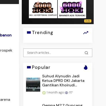
Trending
banon
 prospek
Popular
Suhud Alynudin Jadi
Ketua DPRD DKI Jakarta
Gantikan Khoirudi...
1 month ago
117
karena
Gempa M7,7 Guncang