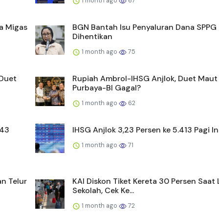
1 month ago
67
a Migas
BGN Bantah Isu Penyaluran Dana SPPG
Dihentikan
1 month ago
75
 Duet
Rupiah Ambrol-IHSG Anjlok, Duet Maut
Purbaya-BI Gagal?
1 month ago
62
743
IHSG Anjlok 3,23 Persen ke 5.413 Pagi In
1 month ago
71
n Telur
KAI Diskon Tiket Kereta 30 Persen Saat 
Sekolah, Cek Ke...
1 month ago
72