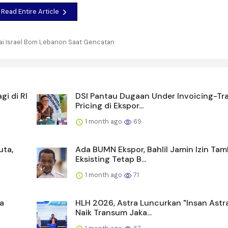
Read Entire Article
ai Israel Bom Lebanon Saat Gencatan
gi di RI
DSI Pantau Dugaan Under Invoicing-Tr
Pricing di Ekspor...
1 month ago
69
uta,
Ada BUMN Ekspor, Bahlil Jamin Izin Ta
Eksisting Tetap B...
1 month ago
71
a
HLH 2026, Astra Luncurkan "Insan Astr
Naik Transum Jaka...