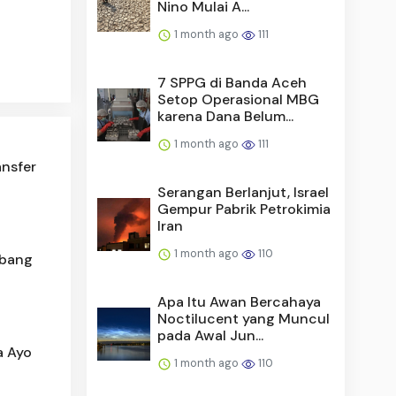
Nino Mulai A...
1 month ago
111
7 SPPG di Banda Aceh
Setop Operasional MBG
karena Dana Belum...
1 month ago
111
ansfer
Serangan Berlanjut, Israel
Gempur Pabrik Petrokimia
Iran
1 month ago
110
mbang
Apa Itu Awan Bercahaya
Noctilucent yang Muncul
pada Awal Jun...
a Ayo
1 month ago
110