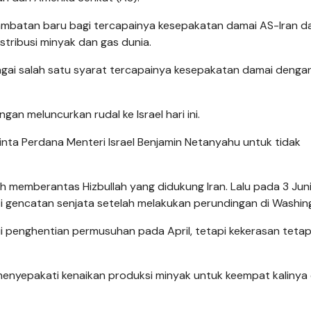
ambatan baru bagi tercapainya kesepakatan damai AS-Iran d
istribusi minyak dan gas dunia.
agai salah satu syarat tercapainya kesepakatan damai denga
gan meluncurkan rudal ke Israel hari ini.
ta Perdana Menteri Israel Benjamin Netanyahu untuk tidak
 memberantas Hizbullah yang didukung Iran. Lalu pada 3 Juni 
 gencatan senjata setelah melakukan perundingan di Washin
 penghentian permusuhan pada April, tetapi kekerasan teta
 menyepakati kenaikan produksi minyak untuk keempat kalinya