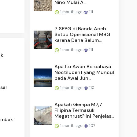
Nino Mulai A...
1 month ago
111
7 SPPG di Banda Aceh
Setop Operasional MBG
karena Dana Belum...
1 month ago
111
ik
Apa Itu Awan Bercahaya
Noctilucent yang Muncul
pada Awal Jun...
sar
1 month ago
110
Apakah Gempa M7,7
Filipina Termasuk
Megathrust? Ini Penjelas...
Tembak
1 month ago
107