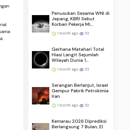
angan
Penusukan Sesama WNI di
Jepang, KBRI Sebut
Korban Pekerja Mi...
nal
 sama
1 month ago
113
la
Gerhana Matahari Total
Hiasi Langit Sejumlah
Wilayah Dunia 1...
1 month ago
113
Serangan Berlanjut, Israel
Gempur Pabrik Petrokimia
Iran
1 month ago
112
Kemarau 2026 Diprediksi
Berlangsung 7 Bulan, El