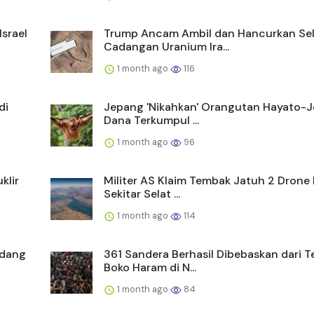
Israel
Trump Ancam Ambil dan Hancurkan Se
Cadangan Uranium Ira...
1 month ago
116
di
Jepang 'Nikahkan' Orangutan Hayato-Je
Dana Terkumpul ...
1 month ago
96
klir
Militer AS Klaim Tembak Jatuh 2 Drone I
Sekitar Selat ...
1 month ago
114
udang
361 Sandera Berhasil Dibebaskan dari Te
Boko Haram di N...
1 month ago
84