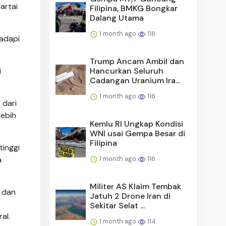
artai
Filipina, BMKG Bongkar
Dalang Utama
1 month ago
116
hadapi
Trump Ancam Ambil dan
Hancurkan Seluruh
i
Cadangan Uranium Ira...
1 month ago
116
 dari
lebih
Kemlu RI Ungkap Kondisi
WNI usai Gempa Besar di
Filipina
tinggi
1 month ago
116
a
Militer AS Klaim Tembak
, dan
Jatuh 2 Drone Iran di
Sekitar Selat ...
al.
1 month ago
114