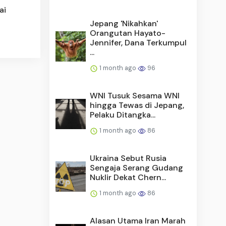
ai
Jepang 'Nikahkan'
Orangutan Hayato-
Jennifer, Dana Terkumpul
...
1 month ago
96
WNI Tusuk Sesama WNI
hingga Tewas di Jepang,
Pelaku Ditangka...
1 month ago
86
Ukraina Sebut Rusia
Sengaja Serang Gudang
Nuklir Dekat Chern...
1 month ago
86
Alasan Utama Iran Marah