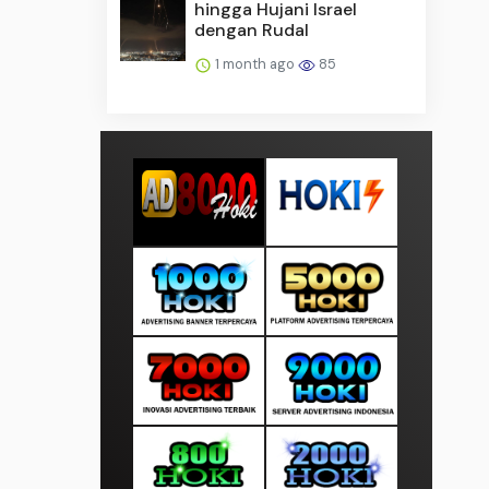
hingga Hujani Israel
dengan Rudal
1 month ago
85