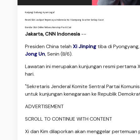
Kunjungi Sabung Ayam Legal
Resmi Slot Jackpot Terpercaya Indonesia No 1 Gampang Scatter Setiap Saat
Bandar Slot Online Terbaru Nonstop Pasti Cair
Jakarta, CNN Indonesia
--
Presiden China telah
Xi Jinping
tiba di Pyongyang
Jong Un
, Senin (8/6).
Lawatan ini merupakan kunjungan resmi pertama X
hari.
"Sekretaris Jenderal Komite Sentral Partai Komuni
untuk kunjungan kenegaraan ke Republik Demokratik
ADVERTISEMENT
SCROLL TO CONTINUE WITH CONTENT
Xi dan Kim dilaporkan akan menggelar pertemuan 