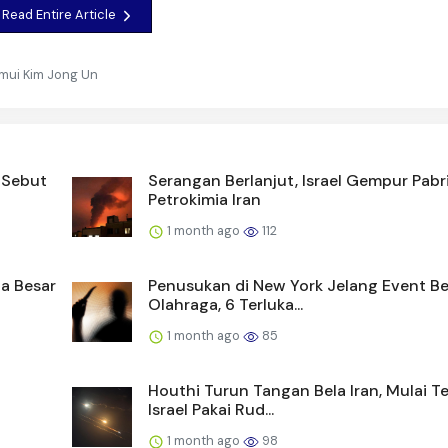
Read Entire Article
Temui Kim Jong Un
 Sebut
Serangan Berlanjut, Israel Gempur Pabr
Petrokimia Iran
1 month ago
112
a Besar
Penusukan di New York Jelang Event Be
Olahraga, 6 Terluka...
1 month ago
85
i
Houthi Turun Tangan Bela Iran, Mulai 
Israel Pakai Rud...
1 month ago
98