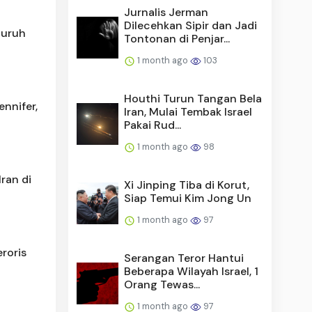
Jurnalis Jerman
Dilecehkan Sipir dan Jadi
luruh
Tontonan di Penjar...
1 month ago
103
Houthi Turun Tangan Bela
nnifer,
Iran, Mulai Tembak Israel
Pakai Rud...
1 month ago
98
ran di
Xi Jinping Tiba di Korut,
Siap Temui Kim Jong Un
1 month ago
97
roris
Serangan Teror Hantui
Beberapa Wilayah Israel, 1
Orang Tewas...
1 month ago
97