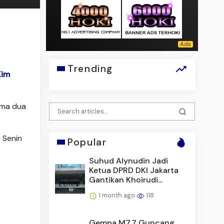
Trending
Kim
ama dua
 Senin
Popular
Suhud Alynudin Jadi
Ketua DPRD DKI Jakarta
Gantikan Khoirudi...
1 month ago
118
Gempa M7,7 Guncang